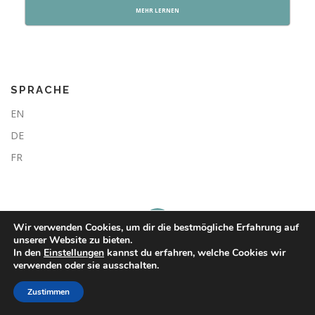
MEHR LERNEN
SPRACHE
EN
DE
FR
Wir verwenden Cookies, um dir die bestmögliche Erfahrung auf
unserer Website zu bieten.
In den
Einstellungen
kannst du erfahren, welche Cookies wir
Copyright © 2026 Flying Panda Media
verwenden oder sie ausschalten.
Impressum
Zustimmen